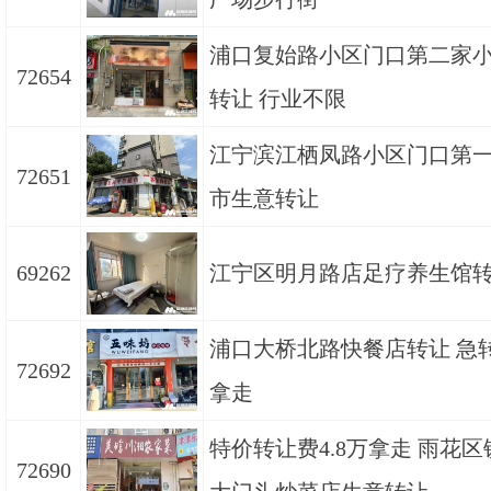
浦口复始路小区门口第二家
72654
转让 行业不限
江宁滨江栖凤路小区门口第
72651
市生意转让
69262
江宁区明月路店足疗养生馆
浦口大桥北路快餐店转让 急转
72692
拿走
特价转让费4.8万拿走 雨花
72690