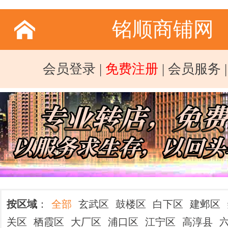
铭顺商铺网
会员登录
|
免费注册
|
会员服务
按区域
：
全部
玄武区
鼓楼区
白下区
建邺区
关区
栖霞区
大厂区
浦口区
江宁区
高淳县