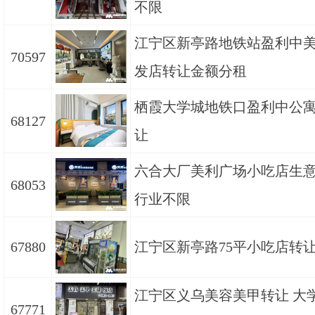
不限
江宁区新亭路地铁站盈利中
70597
发店转让金额分租
栖霞大学城地铁口盈利中公
68127
让
六合大厂美利广场小吃店生
68053
行业不限
67880
江宁区新亭路75平小吃店转
江宁区义乌美容美甲转让 大
67771