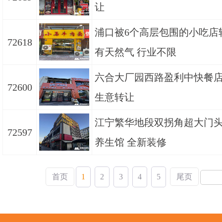
让
浦口被6个高层包围的小吃店
72618
有天然气 行业不限
六合大厂园西路盈利中快餐
72600
生意转让
江宁繁华地段双拐角超大门
72597
养生馆 全新装修
首页
1
2
3
4
5
尾页