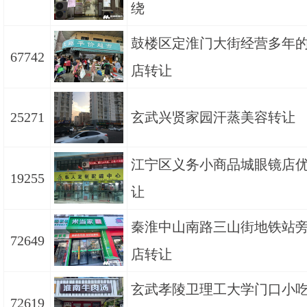
绕
鼓楼区定淮门大街经营多年
67742
店转让
25271
玄武兴贤家园汗蒸美容转让
江宁区义务小商品城眼镜店
19255
让
秦淮中山南路三山街地铁站
72649
店转让
玄武孝陵卫理工大学门口小
72619