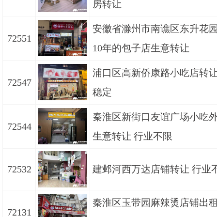
房转让
安徽省滁州市南谯区东升花
72551
10年的包子店生意转让
浦口区高新侨康路小吃店转让
72547
稳定
秦淮区新街口友谊广场小吃
72544
生意转让 行业不限
72532
建邺河西万达店铺转让 行业
秦淮区玉带园麻辣烫店铺出租
72131