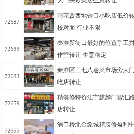
大门头炒菜店生意转让
雨花贾西地铁口小吃店低价转
72687
校对面 行业不限
秦淮新街口最好的位置手工
72685
作室转让 生意稳定
秦淮区三七八巷菜市场旁大
72683
吃店转让
精装修特价江宁麒麟门智汇
72659
店转让
浦口桥北金象城精装修盈利
72655