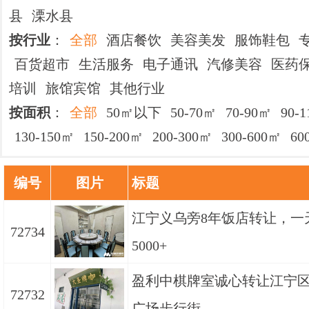
县
溧水县
按行业
：
全部
酒店餐饮
美容美发
服饰鞋包
百货超市
生活服务
电子通讯
汽修美容
医药
培训
旅馆宾馆
其他行业
按面积
：
全部
50㎡以下
50-70㎡
70-90㎡
90-
130-150㎡
150-200㎡
200-300㎡
300-600㎡
6
编号
图片
标题
江宁义乌旁8年饭店转让，一
72734
5000+
盈利中棋牌室诚心转让江宁
72732
广场步行街