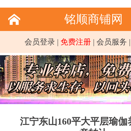
铭顺商铺网
会员登录
|
免费注册
|
会员服务
江宁东山160平大平层瑜伽