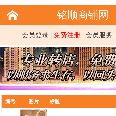
铭顺商铺网
会员登录
|
免费注册
|
会员服务
编号
图片
标题