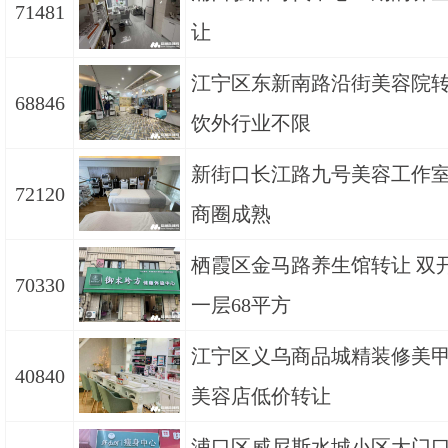
71481
让
江宁区东新南路沿街美容院转
68846
饮外行业不限
新街口长江路九号美容工作
72120
商圈成熟
栖霞区金马路养生馆转让 双
70330
一层68平方
江宁区义乌商品城精装修美
40840
美容店低价转让
浦口区威尼斯水城小区大门