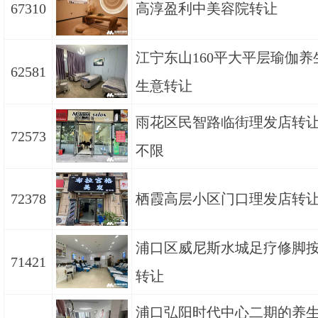
67310
高淳盈利中美容院转让
江宁东山160平大平层瑜伽养
62581
生意转让
雨花区民智路临街理发店转让
72573
不限
72378
栖霞高层小区门口理发店转让
浦口区威尼斯水城足疗修脚
71421
转让
浦口弘阳时代中心二期的养