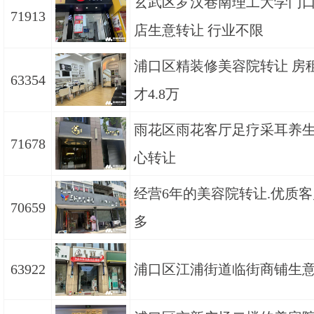
玄武区罗汉巷南理工大学门
71913
店生意转让 行业不限
浦口区精装修美容院转让 房
63354
才4.8万
雨花区雨花客厅足疗采耳养
71678
心转让
经营6年的美容院转让.优质
70659
多
63922
浦口区江浦街道临街商铺生