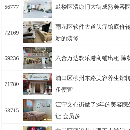
56777
鼓楼区清凉门大街成熟美容
雨花区软件大道头疗馆底价转
72169
新的装修
69236
六合万达欢乐港商铺出租 除
浦口区柳州东路美容养生馆转
71780
租便宜
江宁文心街做了3年的美容院
63715
让 会员多