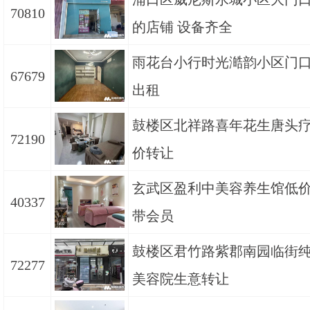
70810
的店铺 设备齐全
​雨花台小行时光澔韵小区门
67679
出租
鼓楼区北祥路喜年花生唐头
72190
价转让
玄武区盈利中美容养生馆低
40337
带会员
鼓楼区君竹路紫郡南园临街
72277
美容院生意转让