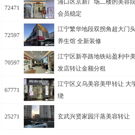
浦口区京新广场二楼的美容
72471
会员稳定
江宁繁华地段双拐角超大门
72597
养生馆 全新装修
江宁区新亭路地铁站盈利中
70597
发店转让金额分租
江宁区义乌美容美甲转让 大
67771
绕
25271
玄武兴贤家园汗蒸美容转让