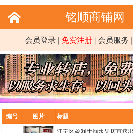
铭顺商铺网
会员登录
|
免费注册
|
会员服务
编号
图片
标题
江宁区盈利生鲜水果店直接出