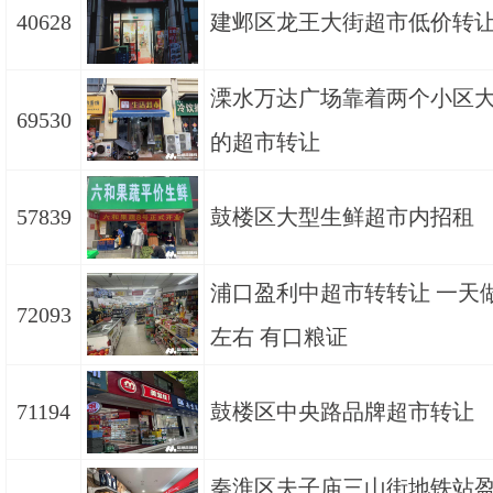
40628
建邺区龙王大街超市低价转
溧水万达广场靠着两个小区
69530
的超市转让
57839
鼓楼区大型生鲜超市内招租
浦口盈利中超市转转让 一天做8
72093
左右 有口粮证
71194
鼓楼区中央路品牌超市转让
秦淮区夫子庙三山街地铁站