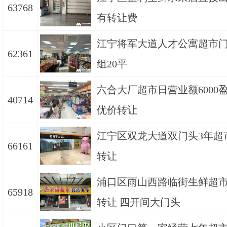
63768
有转让费
江宁将军大道人才公寓超市
62361
组20平
六合大厂超市日营业额6000
40714
优价转让
江宁区双龙大道双门头3年超
66161
转让
浦口区雨山西路临街生鲜超
65918
转让 四开间大门头