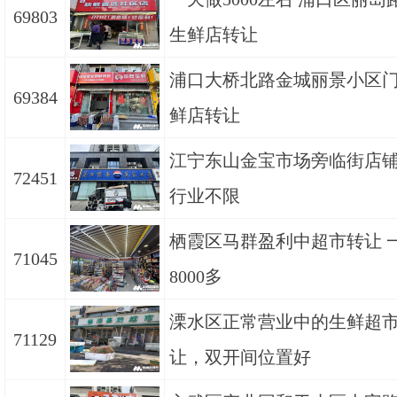
69803
生鲜店转让
浦口大桥北路金城丽景小区
69384
鲜店转让
江宁东山金宝市场旁临街店
72451
行业不限
栖霞区马群盈利中超市转让 
71045
8000多
溧水区正常营业中的生鲜超
71129
让，双开间位置好