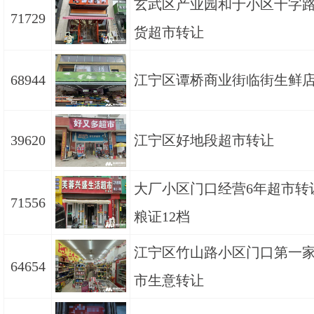
玄武区产业园和于小区十字
71729
货超市转让
68944
江宁区谭桥商业街临街生鲜
39620
江宁区好地段超市转让
大厂小区门口经营6年超市转
71556
粮证12档
江宁区竹山路小区门口第一
64654
市生意转让