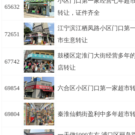
小区门口第一家经营七年超
65632
转让，证件齐全
江宁滨江栖凤路小区门口第
72651
市生意转让
鼓楼区定淮门大街经营多年
67742
店转让
69854
六合区小区门口第一家超市
69804
秦淮仙鹤街盈利中多年超市
一天做5000左右 浦口区丽岛