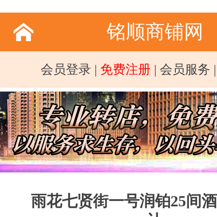
铭顺商铺网
会员登录
|
免费注册
|
会员服务
雨花七贤街一号润铂25间