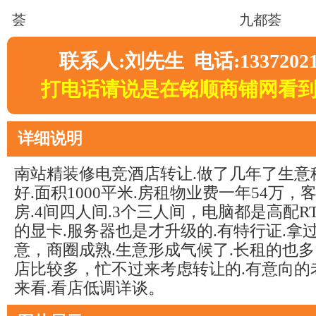
荟
九都荟
联系人:刘先生 电话:13372021
打电话请说是在铭顺商铺网看
详细说明
南站精装修电竞酒店转让.做了几年了生意
好.面积1000平米.房租物业费一年54万，客
房.4间四人间.3个三人间，电脑都是高配RTX
的显卡.服务器也是才升级的.有特行证.拿
意，商圈成熟.生意形成气候了.长租的也
店比较多，忙不过来考虑转让的.有意向的
来看.看店低调详谈。