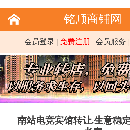
铭顺商铺网
会员登录
|
免费注册
|
会员服务
南站电竞宾馆转让.生意稳