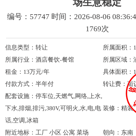
场生意稳定
编号：57747 时间：2026-08-06 08:3
1769次
信息类型：转让
所属面积：11
所属行业：酒店餐饮-餐馆
所属区域：
租金：13万元/年
具体面积：1
付款方式：半年付
转让费：面
配套设施：停车位,天燃气,网络,上水,
下水,排烟,排污,380V,可明火,水,电,电
装修：精装
话,空调,冰箱
附近地标：工厂 小区 公寓 菜场
朝向：东南