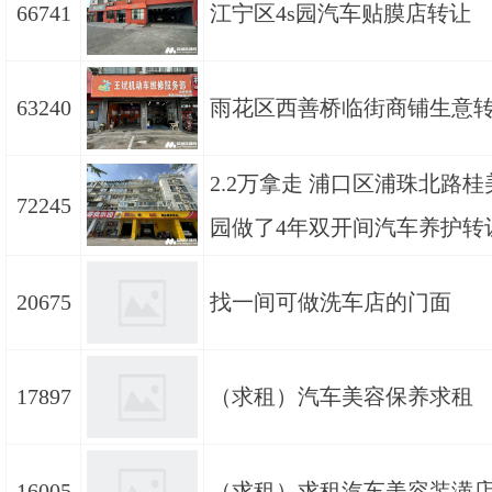
66741
江宁区4s园汽车贴膜店转让
63240
雨花区西善桥临街商铺生意
2.2万拿走 浦口区浦珠北路
72245
园做了4年双开间汽车养护转
20675
找一间可做洗车店的门面
17897
（求租）汽车美容保养求租
16005
（求租）求租汽车美容装潢