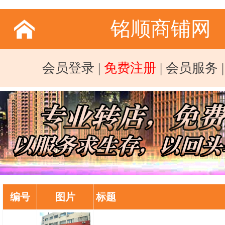
铭顺商铺网
会员登录
|
免费注册
|
会员服务
编号
图片
标题