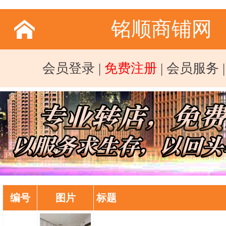
铭顺商铺网
会员登录
|
免费注册
|
会员服务
编号
图片
标题