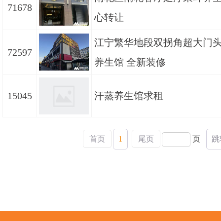
71678
心转让
江宁繁华地段双拐角超大门
72597
养生馆 全新装修
15045
汗蒸养生馆求租
首页
1
尾页
页
跳