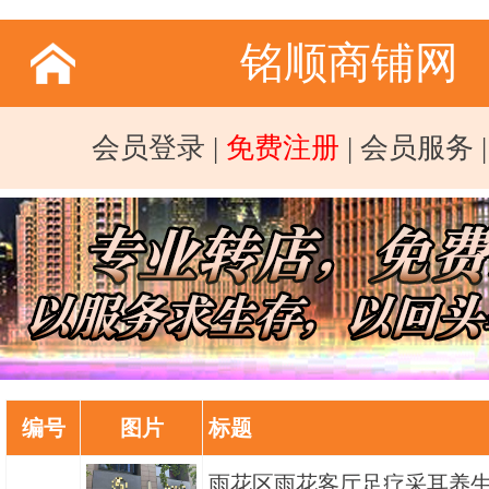
铭顺商铺网
会员登录
|
免费注册
|
会员服务
编号
图片
标题
雨花区雨花客厅足疗采耳养