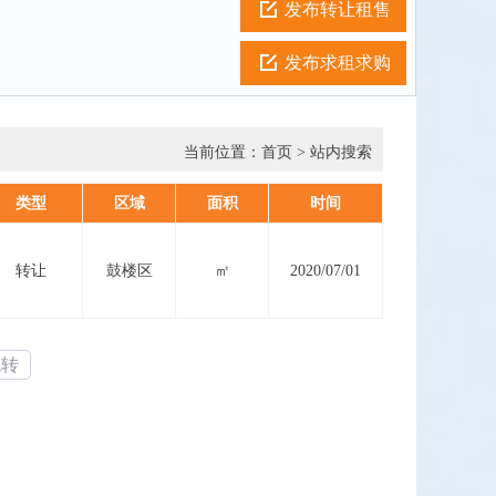
发布转让租售
发布求租求购
当前位置：
首页
> 站内搜索
类型
区域
面积
时间
转让
鼓楼区
㎡
2020/07/01
跳转