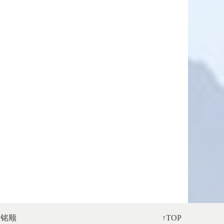
系铭顺
↑TOP