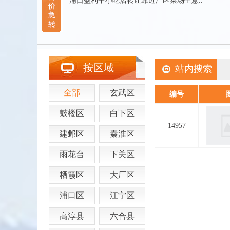
浦口盈利中小吃店转让靠近厂区菜场生意..
按区域
站内搜索
全部
玄武区
编号
鼓楼区
白下区
14957
建邺区
秦淮区
雨花台
下关区
栖霞区
大厂区
浦口区
江宁区
高淳县
六合县