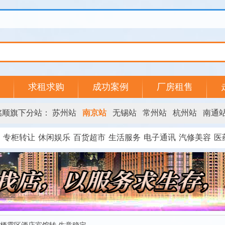
求租求购
成功案例
厂房租售
铭顺旗下分站：
苏州站
南京站
无锡站
常州站
杭州站
南通
专柜转让
休闲娱乐
百货超市
生活服务
电子通讯
汽修美容
医