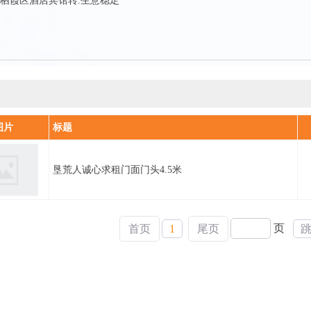
栖霞区酒店宾馆转.生意稳定
图片
标题
垦荒人诚心求租门面门头4.5米
页
首页
1
尾页