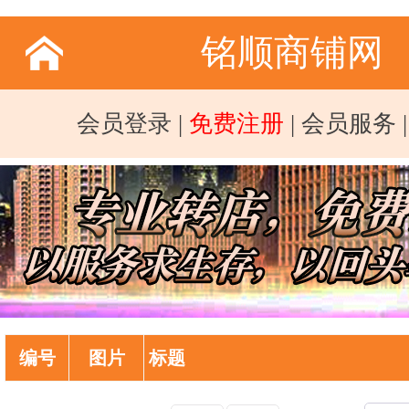
铭顺商铺网
会员登录
|
免费注册
|
会员服务
编号
图片
标题