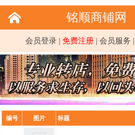
铭顺商铺网
会员登录
|
免费注册
|
会员服务
编号
图片
标题