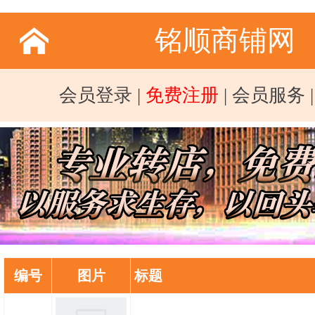
铭顺商铺网
会员登录
|
免费注册
|
会员服务
编号
图片
标题