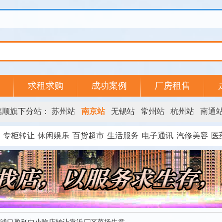
求租求购
成功案例
厂房租售
铭顺旗下分站：
苏州站
南京站
无锡站
常州站
杭州站
南通
专柜转让
休闲娱乐
百货超市
生活服务
电子通讯
汽修美容
医