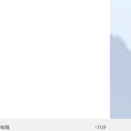
系铭顺
↑TOP