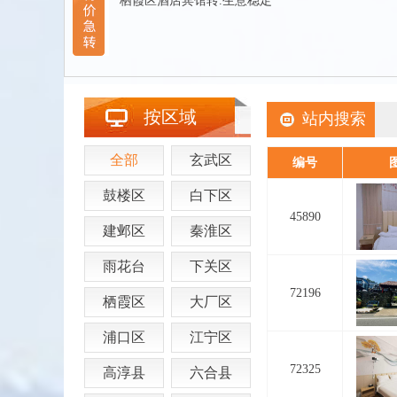
栖霞区酒店宾馆转.生意稳定
按区域
站内搜索
全部
玄武区
编号
鼓楼区
白下区
45890
建邺区
秦淮区
雨花台
下关区
72196
栖霞区
大厂区
浦口区
江宁区
72325
高淳县
六合县